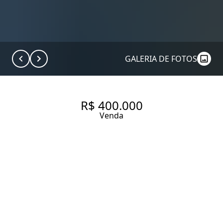
GALERIA DE FOTOS
R$ 400.000
Venda
COMERCIAL COM 31.48 M², À
VENDA NO BAIRRO JARDIM
PAULISTA.
31.48 m² Área útil
44.26 m² Área total
1 Banheiro
1 Vaga