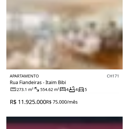
APARTAMENTO
CH171
Rua Fiandeiras - Itaim Bibi
273.1 m²
554.62 m²
4
4
5
R$ 11.925.000
R$ 75.000/mês