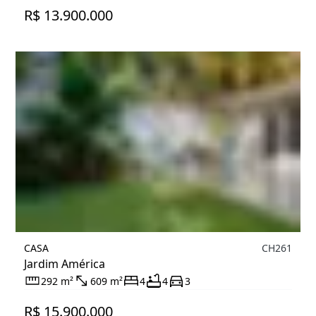
R$ 13.900.000
CASA
CH261
Jardim América
292 m²
609 m²
4
4
3
R$ 15.900.000