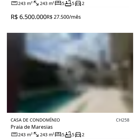
243 m²
243 m²
5
5
2
R$ 6.500.000
R$ 27.500/mês
CASA DE CONDOMÍNIO
CH258
Praia de Maresias
243 m²
243 m²
5
5
2