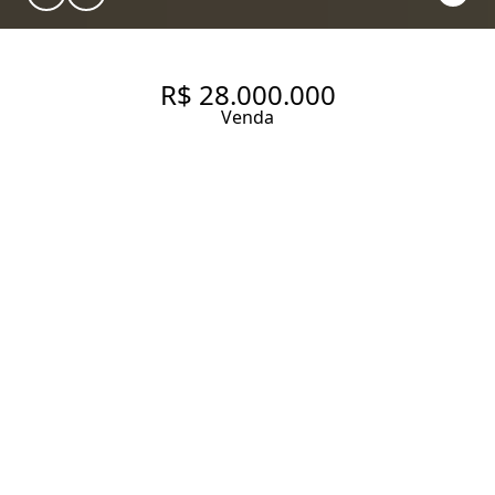
R$ 28.000.000
Venda
CASA DE CONDOMÍNIO COM
944.44 M², 6 QUARTOS SENDO
5 SUÍTES À VENDA NO BAIRRO
FAZENDA BOA VISTA.
944.44 m² Área construída
3148.1 m² Área total
6 Dormitórios
5 Suítes
7 Banheiros
5 Vagas
Entrar em contato