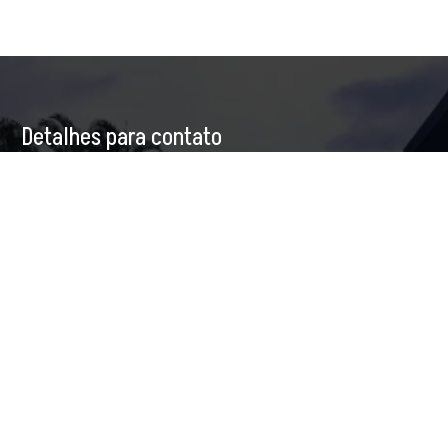
Detalhes para contato
EQUIPE CHUSYD IMÓVEIS
WhatsApp
(11) 98177-9055
E-mail
CONTATO@CHUSYDIMOVEIS.COM.BR
Entre em Contato
Nome
E-mail
Telefone